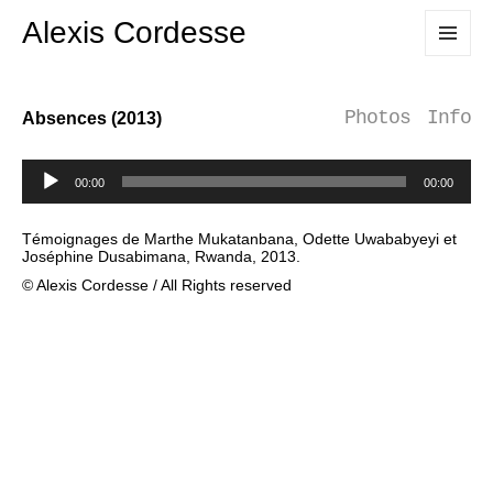
Alexis Cordesse
MENU
ET
WIDGETS
Photos
Info
Absences (2013)
Lecteur
audio
00:00
00:00
Témoignages de Marthe Mukatanbana, Odette Uwababyeyi et
Joséphine Dusabimana, Rwanda, 2013.
© Alexis Cordesse / All Rights reserved